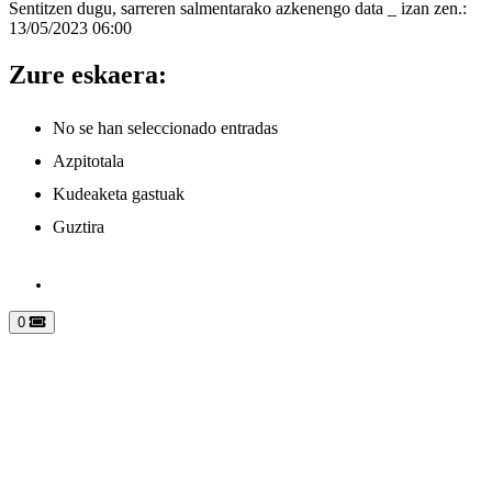
Sentitzen dugu, sarreren salmentarako azkenengo data _ izan zen.:
13/05/2023 06:00
Zure eskaera:
No se han seleccionado entradas
Azpitotala
Kudeaketa gastuak
Guztira
0