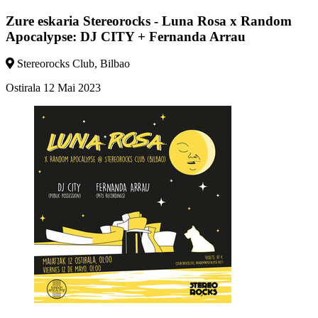
Zure eskaria
Stereorocks - Luna Rosa x Random
Apocalypse: DJ CITY + Fernanda Arrau
Stereorocks Club
,
Bilbao
Ostirala
12
Mai
2023