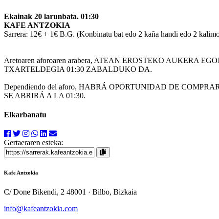
Ekainak 20 larunbata
. 01:30
KAFE ANTZOKIA
Sarrera: 12€ + 1€ B.G. (Konbinatu bat edo 2 kaña handi edo 2 kalim
Aretoaren aforoaren arabera, ATEAN EROSTEKO AUKERA EG
TXARTELDEGIA 01:30 ZABALDUKO DA.
Dependiendo del aforo, HABRÁ OPORTUNIDAD DE COMPR
SE ABRIRÁ A LA 01:30.
Elkarbanatu
Gertaeraren esteka:
Kafe Antzokia
C/ Done Bikendi, 2
48001 · Bilbo, Bizkaia
info
@kafeantzokia.com