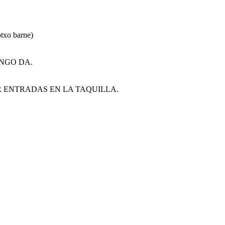
otxo barne)
ONGO DA.
AR ENTRADAS EN LA TAQUILLA.