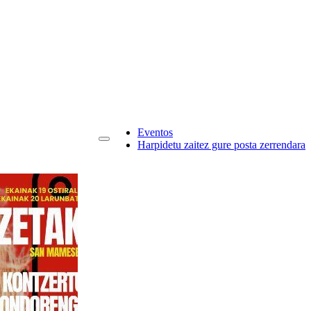
Eventos
Harpidetu zaitez gure posta zerrendara