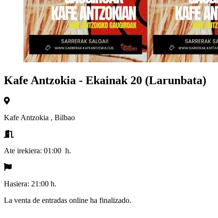
Kafe Antzokia - Ekainak 20 (Larunbata)
Kafe Antzokia
,
Bilbao
Ate irekiera:
01:00 h.
Hasiera:
21:00 h.
La venta de entradas online ha finalizado.