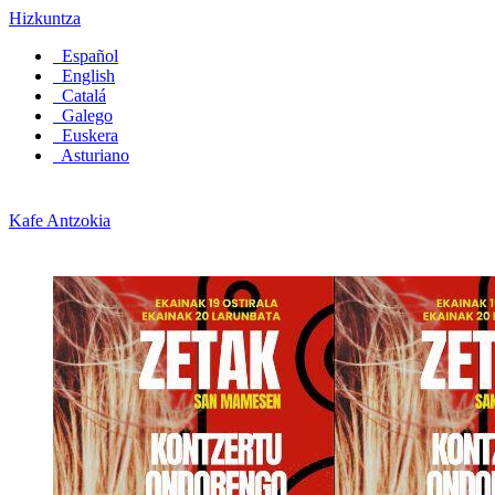
Hizkuntza
Español
English
Catalá
Galego
Euskera
Asturiano
Kafe Antzokia